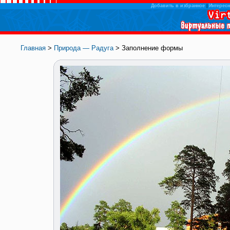
Добавить в избранное
|
Интересн
Главная
>
Природа — Радуга
> Заполнение формы