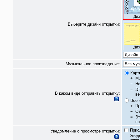
Диз
Выберите дизайн открытки:
Диз
Музыкальное произведение:
Карт
+
Ми
−
Не
=
Эт
В каком виде отправить открытку:
ве
Все 
+
Пр
−
От
=
Эт
пр
Прис
Уведомление о просмотре открытки:
Увед