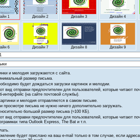
айн 1
Дизайн 2
Дизайн 3
Дизайн 4
айн 6
Дизайн 7
Дизайн 8
Дизайн 9
инки и мелодия загружаются с сайта.
нимальный размер письма.
обходимо будет дождаться загрузки картинок и мелодии.
от вид отправки предпочтителен для пользователей, которые читают по
б-интерфейс
(на сайте почтовой службы).
картинки и мелодия отправляются в самом письме.
и просмотре письма не нужно ничего дополнительно загружать.
носительно большой размер письма
(≈100 КБ).
от вид отправки предпочтителен для пользователей, которые читают по
ограммах типа Outlook Express, The Bat и т.п.
лать.
омление будет прислано на ваш
e-mail
только в том случае, если адреса