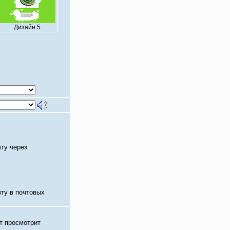
Дизайн 5
чту через
чту в почтовых
т просмотрит