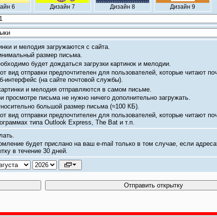
айн 6
Дизайн 7
Дизайн 8
Дизайн 9
инки и мелодия загружаются с сайта.
нимальный размер письма.
обходимо будет дождаться загрузки картинок и мелодии.
от вид отправки предпочтителен для пользователей, которые читают по
б-интерфейс
(на сайте почтовой службы).
картинки и мелодия отправляются в самом письме.
и просмотре письма не нужно ничего дополнительно загружать.
носительно большой размер письма
(≈100 КБ).
от вид отправки предпочтителен для пользователей, которые читают по
ограммах типа Outlook Express, The Bat и т.п.
лать.
омление будет прислано на ваш
e-mail
только в том случае, если адреса
тку в течение 30 дней.