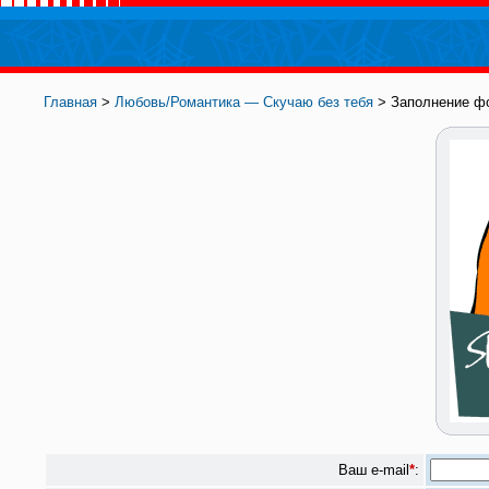
Главная
>
Любовь/Романтика — Скучаю без тебя
> Заполнение ф
Ваш e-mail
*
: