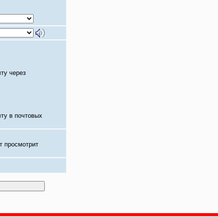
чту через
чту в почтовых
т просмотрит