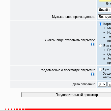
Диз
Музыкальное произведение:
Карт
+
Ми
−
Не
=
Эт
В каком виде отправить открытку:
ве
Все 
+
Пр
−
От
=
Эт
пр
Прис
Уведомление о просмотре открытки:
Увед
откры
Дата отправки: