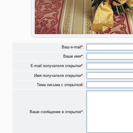
Ваш e-mail
*
:
Ваше имя
*
:
E-mail получателя открытки
*
:
Имя получателя открытки
*
:
Тема письма с открыткой:
Ваше сообщение в открытке
*
: